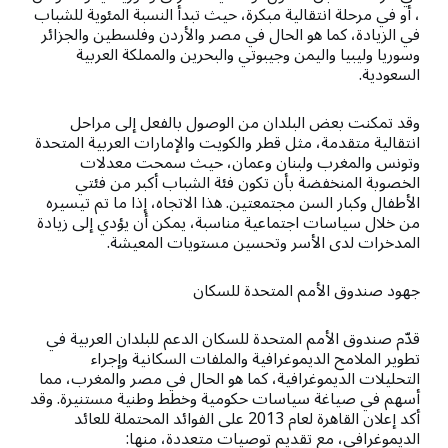
، أو في مرحلة انتقالية مبكرة، حيث تبدأ النسبة المئوية للشباب
في الزيادة، كما هو الحال في مصر والأردن وفلسطين والجزائر
وسوريا وليبيا واليمن وجيبوتي والبحرين والمملكة العربية
السعودية.
وقد تمكنت بعض البلدان من الوصول بالفعل إلى مراحل
انتقالية متقدمة، مثل قطر والكويت والإمارات العربية المتحدة
وتونس والمغرب ولبنان وعمان، حيث سمحت معدلات
الخصوبة المنخفضة بأن تكون فئة الشباب أكبر من فئتي
الأطفال وكبار السن مجتمعتين. هذا الاتجاه، إذا ما تم تيسيره
من خلال سياسات اجتماعية مناسبة، يمكن أن يؤدي إلى زيادة
المدخرات لدى الأسر وتحسين مستويات المعيشة.
جهود صندوق الأمم المتحدة للسكان
قدّم صندوق الأمم المتحدة للسكان الدعم للبلدان العربية في
تطوير الملامح الديموغرافية والملفات السكانية وإجراء
التحليلات الديموغرافية، كما هو الحال في مصر والمغرب، مما
أسهم في صياغة سياسات حكومية وخطط وطنية مستنيرة. وقد
أكد إعلان القاهرة لعام 2013 على الفوائد المحتملة للعائد
الديموغرافي، مع تقديم توصيات متعددة، منها: