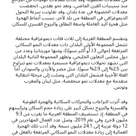
منذ ستينيات القرن الماضي، وبعد نحو عقدين، انخفضت
معدلات الخصوبة في عدة بلدان. وقد تفاوتت سرعة التحول
الديموغرافي في المنطقة من بلد لآخر، بسبب أنماط الهجرة
مثل هجرة اليد العاملة واسعة النطاق والنزوح القسري للسكان.
وتنقسم المنطقة العربية إلى ثلاث فئات ديموغرافية مختلفة.
تشمل المجموعة الأولى البلدان ذات معدلات النمو السكاني
المرتفعة (حوالي 3٪ أو أكثر سنويًا)، ومنها موريتانيا وعدد من
دول مجلس التعاون الخليجي. وتظهر المجموعة الثانية البلدان
التي تشهد تحولات ديموغرافية مستمرة بمعدلات نمو تتراوح
بين 2.5% إلى 2.9% سنويًا، مثل مصر والأردن والسودان. أما
الفئة الأخيرة فتشمل البلدان التي وصلت إلى مرحلة انتقالية
متقدمة مع معدلات نمو منخفضة، مثل لبنان والمغرب
وتونس.
وقد أثرت النزاعات والتحركات السكانية والهجرة الطوعية
والقسرية والنزوح بشكل كبير على زيادة حجم السكان وتركيبتهم
في المنطقة. إذ تستضيف المنطقة العربية ما يقرب من 9.3
مليون لاجئ. وفي عام 2019، وصل عدد العمال المهاجرين في
12 دولة عربية إلى 24.1 مليون نسمة. وقد أدت تلك الهجرة
العمالية إلى زيادة معدلات النمو السكاني المرتفعة بالفعل في