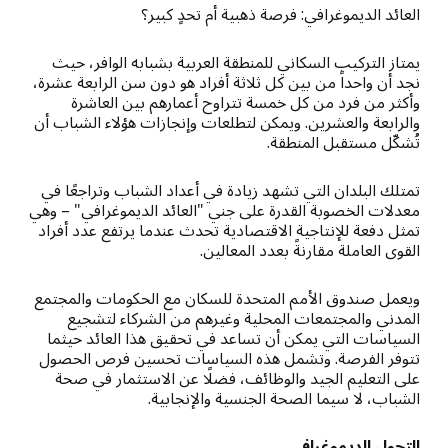
العائد الديموغرافي: فرصة ذهبية أم تحدٍ كبير؟
يمتاز التركيب السكاني للمنطقة العربية بشبابه الوافر، حيث
نجد أن واحداً من بين كل ثلاثة أفراد هو دون سن الرابعة عشرة،
وأكثر من فرد من كل خمسة تتراوح أعمارهم بين العاشرة
والرابعة والعشرين. ويمكن لتطلعات وإنجازات هؤلاء الشباب أن
تُشكّل مستقبل المنطقة.
تمتلك البلدان التي تشهد زيادة في أعداد الشباب وتراجعًا في
معدلات الخصوبة القدرة على جني "العائد الديموغرافي" – وهي
تمثل دفعة للإنتاجية الاقتصادية تحدث عندما يرتفع عدد أفراد
القوى العاملة مقارنةً بعدد المعالين.
ويعمل صندوق الأمم المتحدة للسكان مع الحكومات والمجتمع
المدني والمجتمعات المحلية وغيرهم من الشركاء لتشجيع
السياسات التي يمكن أن تساعد في تحقيق هذا العائد حيثما
تتوفر الفرصة. وتشمل هذه السياسات تحسين فرص الحصول
على التعليم الجيد والوظائف، فضلًا عن الاستثمار في صحة
الشباب، لا سيما الصحة الجنسية والإنجابية.
التحول الديموغرافي