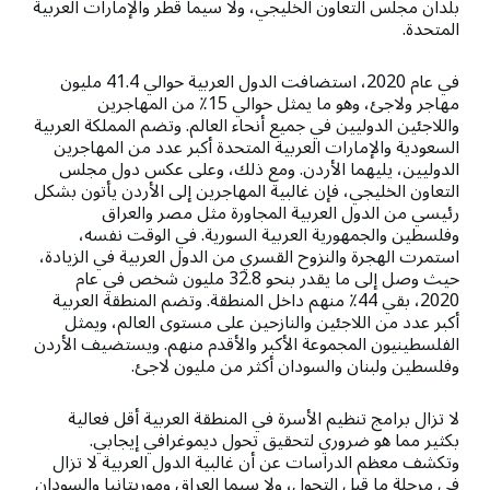
بلدان مجلس التعاون الخليجي، ولا سيما قطر والإمارات العربية
المتحدة.
في عام 2020، استضافت الدول العربية حوالي 41.4 مليون
مهاجر ولاجئ، وهو ما يمثل حوالي 15٪ من المهاجرين
واللاجئين الدوليين في جميع أنحاء العالم. وتضم المملكة العربية
السعودية والإمارات العربية المتحدة أكبر عدد من المهاجرين
الدوليين، يليهما الأردن. ومع ذلك، وعلى عكس دول مجلس
التعاون الخليجي، فإن غالبية المهاجرين إلى الأردن يأتون بشكل
رئيسي من الدول العربية المجاورة مثل مصر والعراق
وفلسطين والجمهورية العربية السورية. في الوقت نفسه،
استمرت الهجرة والنزوح القسري من الدول العربية في الزيادة،
حيث وصل إلى ما يقدر بنحو 32.8 مليون شخص في عام
2020، بقي 44٪ منهم داخل المنطقة. وتضم المنطقة العربية
أكبر عدد من اللاجئين والنازحين على مستوى العالم، ويمثل
الفلسطينيون المجموعة الأكبر والأقدم منهم. ويستضيف الأردن
وفلسطين ولبنان والسودان أكثر من مليون لاجئ.
لا تزال برامج تنظيم الأسرة في المنطقة العربية أقل فعالية
بكثير مما هو ضروري لتحقيق تحول ديموغرافي إيجابي.
وتكشف معظم الدراسات عن أن غالبية الدول العربية لا تزال
في مرحلة ما قبل التحول، ولا سيما العراق وموريتانيا والسودان