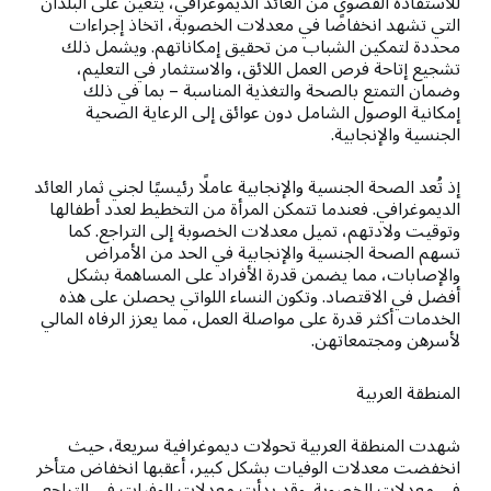
للاستفادة القصوى من العائد الديموغرافي، يتعين على البلدان
التي تشهد انخفاضًا في معدلات الخصوبة، اتخاذ إجراءات
محددة لتمكين الشباب من تحقيق إمكاناتهم. ويشمل ذلك
تشجيع إتاحة فرص العمل اللائق، والاستثمار في التعليم،
وضمان التمتع بالصحة والتغذية المناسبة – بما في ذلك
إمكانية الوصول الشامل دون عوائق إلى الرعاية الصحية
الجنسية والإنجابية.
إذ تُعد الصحة الجنسية والإنجابية عاملًا رئيسيًا لجني ثمار العائد
الديموغرافي. فعندما تتمكن المرأة من التخطيط لعدد أطفالها
وتوقيت ولادتهم، تميل معدلات الخصوبة إلى التراجع. كما
تسهم الصحة الجنسية والإنجابية في الحد من الأمراض
والإصابات، مما يضمن قدرة الأفراد على المساهمة بشكل
أفضل في الاقتصاد. وتكون النساء اللواتي يحصلن على هذه
الخدمات أكثر قدرة على مواصلة العمل، مما يعزز الرفاه المالي
لأسرهن ومجتمعاتهن.
المنطقة العربية
شهدت المنطقة العربية تحولات ديموغرافية سريعة، حيث
انخفضت معدلات الوفيات بشكل كبير، أعقبها انخفاض متأخر
في معدلات الخصوبة. وقد بدأت معدلات الوفيات في التراجع